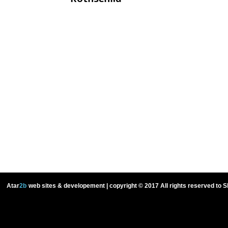
Atar
2b
web sites & developement |
copyright © 2017 All rights reserved to Sh