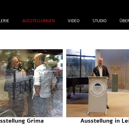
Photographer
Zum Inhalt springen
LERIE
AUSSTELLUNGEN
VIDEO
STUDIO
ÜBE
sstellung Grima
Ausstellung in Le